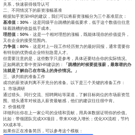
关系，快速获得领导认可
二、不同情况下的薪资涨幅基准
根据知乎资深HR的建议，我们可以将薪资涨幅分为三个基准层次：
基准值：30%
- 这是同级平台跳槽的最低要求，低于这个数值往往意
味着跳槽的收益低于成本。
理想值：50%
- 这是一个相对理想的涨幅，既能体现你的价值提升，
又在企业的接受范围内。
力争值：80%
- 这是对上一段工作经历努力的最好回报，通常需要你
有特别的优势或企业特别急需人才。
但需要注意的是，这些数字只是参考，具体还要结合你的实际情况。
正如网易文章中资深HR建议的：
「跳槽的时候要提涨薪，最靠谱的办
法就是了解自己在市场上的身价情况。」
三、谈判前的准备工作
成功的薪资谈判离不开充分的准备。以下是三个关键的准备工作：
1. 市场调研
通过猎头、同行交流、招聘网站等渠道，了解目标岗位的市场薪资范
围。猎头通常对候选人薪资最敏感，他们的建议往往很中肯。
2. 价值梳理
详细列出你在上一家公司的业绩和贡献，用具体数据证明你的价值。
比如：带领团队完成XX项目，带来XX收入增长；优化XX流程，节约
XX成本等。
如果你正在准备简历，可以参考这个模板：