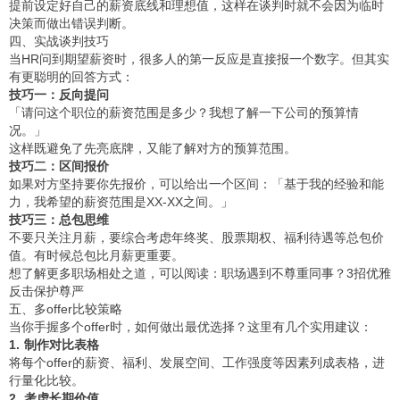
提前设定好自己的薪资底线和理想值，这样在谈判时就不会因为临时
决策而做出错误判断。
四、实战谈判技巧
当HR问到期望薪资时，很多人的第一反应是直接报一个数字。但其实
有更聪明的回答方式：
技巧一：反向提问
「请问这个职位的薪资范围是多少？我想了解一下公司的预算情
况。」
这样既避免了先亮底牌，又能了解对方的预算范围。
技巧二：区间报价
如果对方坚持要你先报价，可以给出一个区间：「基于我的经验和能
力，我希望的薪资范围是XX-XX之间。」
技巧三：总包思维
不要只关注月薪，要综合考虑年终奖、股票期权、福利待遇等总包价
值。有时候总包比月薪更重要。
想了解更多职场相处之道，可以阅读：
职场遇到不尊重同事？3招优雅
反击保护尊严
五、多offer比较策略
当你手握多个offer时，如何做出最优选择？这里有几个实用建议：
1. 制作对比表格
将每个offer的薪资、福利、发展空间、工作强度等因素列成表格，进
行量化比较。
2. 考虑长期价值