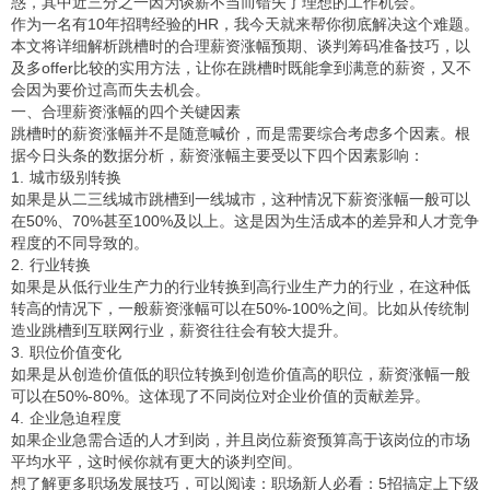
惑，其中近三分之一因为谈薪不当而错失了理想的工作机会。
作为一名有10年招聘经验的HR，我今天就来帮你彻底解决这个难题。
本文将详细解析跳槽时的合理薪资涨幅预期、谈判筹码准备技巧，以
及多offer比较的实用方法，让你在跳槽时既能拿到满意的薪资，又不
会因为要价过高而失去机会。
一、合理薪资涨幅的四个关键因素
跳槽时的薪资涨幅并不是随意喊价，而是需要综合考虑多个因素。根
据今日头条的数据分析，薪资涨幅主要受以下四个因素影响：
1. 城市级别转换
如果是从二三线城市跳槽到一线城市，这种情况下薪资涨幅一般可以
在50%、70%甚至100%及以上。这是因为生活成本的差异和人才竞争
程度的不同导致的。
2. 行业转换
如果是从低行业生产力的行业转换到高行业生产力的行业，在这种低
转高的情况下，一般薪资涨幅可以在50%-100%之间。比如从传统制
造业跳槽到互联网行业，薪资往往会有较大提升。
3. 职位价值变化
如果是从创造价值低的职位转换到创造价值高的职位，薪资涨幅一般
可以在50%-80%。这体现了不同岗位对企业价值的贡献差异。
4. 企业急迫程度
如果企业急需合适的人才到岗，并且岗位薪资预算高于该岗位的市场
平均水平，这时候你就有更大的谈判空间。
想了解更多职场发展技巧，可以阅读：
职场新人必看：5招搞定上下级