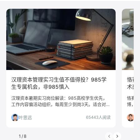
财务简历模板
教师简历模板
python
Web前端
Java
Andorid
iOS
测试
运维
大数据
UI/UX
平面设计/美工
人力资源
会展策划
医疗/健康
品牌公关
算法工程师
快消
JavaScript
.NET工程师
C#工程师
网络安全
数据分析
嵌入式
市场/营销
采购贸易
商务拓展
外贸
销售
文案/策划
SEO/SEM
新媒体
清华大学
北京大学
复旦大学
汉理资本管理实习生值不值得投？985学
恪赛
上海交通大学
浙江大学
武汉大学
中山大学
生专属机会，非985慎入
术岗
中国人民大学
对外经贸大学
香港大学
四川大学
汉理资本暑期实习岗位解读：985高校学生优先，
恪赛科
工作内容偏活动组织，每周至少到岗3天。适合对创
博，1
南开大学
南京大学
吉林大学
中南大学
投感兴趣的学生，非985或出勤不足者需谨慎。
台价值
深圳大学
暨南大学
金融
咨询
银行
帮你决
叶思远
刘
65443人阅读
文化/传媒
房地产
电子商务
通信
游戏
汽车
仓储/物流
教育培训
保险
广告
1
/
8