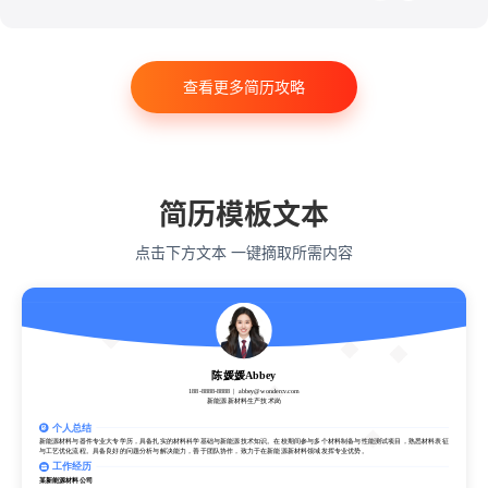
医药
法律
软件工程
工商管理
金融学
计算机科学与技术
经济学
传播学
市场营销
查看更多简历攻略
会计学
艺术与设计
电子信息工程
教育学
语言类专业
简历模板文本
点击下方文本 一键摘取所需内容
陈媛媛Abbey
188-8888-8888
abbey@wondercv.com
新能源新材料生产技术岗
陈媛媛Abbey
个人总结
188-8888-8888
abbey@wondercv.com
新能源新材料生产技术岗
新能源材料与器件专业大专学历，具备扎实的材料科学基础与新能源技术知识。在校期间参与多个材料制备与性能测试项目，熟悉材料表征
与工艺优化流程。具备良好的问题分析与解决能力，善于团队协作，致力于在新能源新材料领域发挥专业优势。
个人总结
工作经历
新能源材料与器件专业大专学历，具备扎实的材料科学基础与新能源技术知识。在校期间参与多个材料制备与性能测试项目，熟悉材料表征
某新能源材料公司