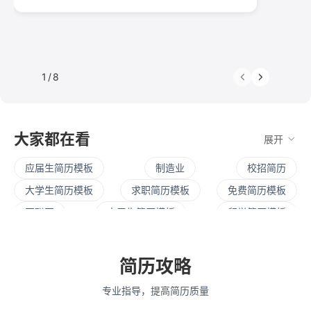
1
/
8
大家都在看
展开
应届生简历模板
制造业
校招简历
大学生简历模板
求职简历模板
免费简历模板
互联网
实习生简历模板
留学简历模板
英文简历模板
暑期实习
社招简历
大三实习
寒假实习
四大简历
保研简历
考研复试
简历攻略
简历范文
产品经理简历模板
程序员简历模板
专业指导，提高简历质量
运营简历模板
行政简历模板
设计简历模板