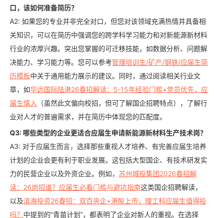
口，该如何准备简历？
A2: 如果您的专业并非完全对口，但您对该领域充满热情并具备相
关知识，可以在简历中强调您的跨学科学习能力和对新能源新材料
行业的浓厚兴趣。突出您掌握的可迁移技能，如数据分析、问题解
决能力、学习能力等。您可以参考
管理培训生/矿产/钢铁/应届生简
历模板
中关于通用能力展示的建议。同时，通过阅读相关行业文
章，如
华远国际陆港26春招解读：5-15年经验门槛+党员优先，应
届生慎入
（虽然此文偏向校招，但可了解国企招聘特点），了解行
业对人才的普遍需求，并在简历中体现您的匹配度。
Q3: 哪些类型的企业更适合应届生申请新能源新材料生产技术岗？
A3: 对于应届生而言，选择那些重视人才培养、有完善应届生培养
计划的企业会更有利于职业发展。这包括大型国企、有技术研发实
力的民营企业以及外资企业。例如，
苏州城投集团2026春招解
读：26岗招谁？应届生必看门槛与避坑指南
这类国企招聘解读，
以及
滨海投资26春招：双百央企+港股上市，理工科应届生值得投
吗？
中提到的“青苗计划”，都表明了企业对新人的重视。在选择