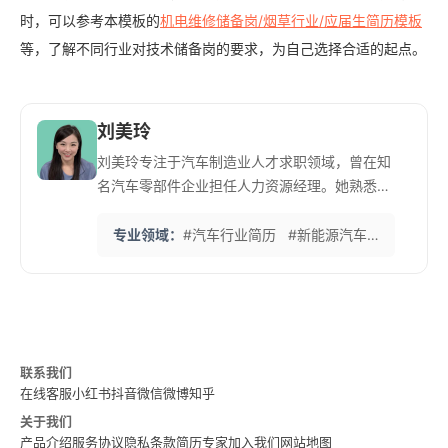
时，可以参考本模板的
机电维修储备岗/烟草行业/应届生简历模板
等，了解不同行业对技术储备岗的要求，为自己选择合适的起点。
刘美玲
刘美玲专注于汽车制造业人才求职领域，曾在知
名汽车零部件企业担任人力资源经理。她熟悉传
统汽车和新能源汽车行业的技术发展趋势。 她特
别擅长帮助汽车工程师展示技术专长和项目经
专业领域：
#汽车行业简历
#新能源汽车
#供应链
验，注重将复杂的技术成果转化为可量化的商业
价值。她熟悉德系、日系等不同车系的招聘标
准。 她开发的'汽车制造业关键词优化法'能有效
提升简历在车企招聘系统中的匹配度，已帮助众
多汽车人才成功入职理想企业。
联系我们
在线客服
小红书
抖音
微信
微博
知乎
关于我们
产品介绍
服务协议
隐私条款
简历专家
加入我们
网站地图