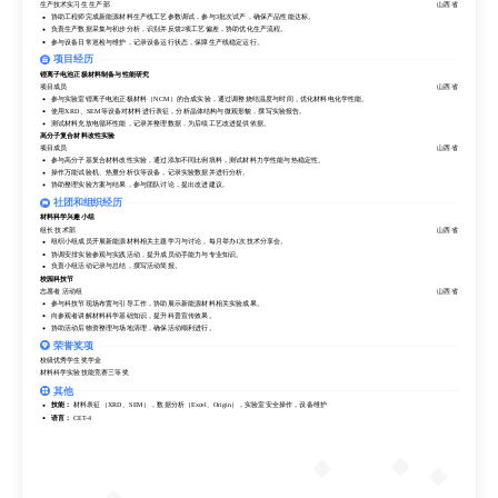
与工艺优化流程。具备良好的问题分析与解决能力，善于团队协作，致力于在新能源新材料领域发挥专业优势。
生产技术实习生 生产部
山西省
工作经历
协助工程师完成新能源材料生产线工艺参数调试，参与3批次试产，确保产品性能达标。
负责生产数据采集与初步分析，识别并反馈2项工艺偏差，协助优化生产流程。
某新能源材料公司
参与设备日常巡检与维护，记录设备运行状态，保障生产线稳定运行。
生产技术实习生 生产部
山西省
协助工程师完成新能源材料生产线工艺参数调试，参与3批次试产，确保产品性能达标。
项目经历
负责生产数据采集与初步分析，识别并反馈2项工艺偏差，协助优化生产流程。
锂离子电池正极材料制备与性能研究
参与设备日常巡检与维护，记录设备运行状态，保障生产线稳定运行。
项目成员
山西省
项目经历
参与实验室锂离子电池正极材料（NCM）的合成实验，通过调整烧结温度与时间，优化材料电化学性能。
使用XRD、SEM等设备对材料进行表征，分析晶体结构与微观形貌，撰写实验报告。
锂离子电池正极材料制备与性能研究
测试材料充放电循环性能，记录并整理数据，为后续工艺改进提供依据。
项目成员
山西省
高分子复合材料改性实验
参与实验室锂离子电池正极材料（NCM）的合成实验，通过调整烧结温度与时间，优化材料电化学性能。
项目成员
山西省
使用XRD、SEM等设备对材料进行表征，分析晶体结构与微观形貌，撰写实验报告。
参与高分子基复合材料改性实验，通过添加不同比例填料，测试材料力学性能与热稳定性。
测试材料充放电循环性能，记录并整理数据，为后续工艺改进提供依据。
操作万能试验机、热重分析仪等设备，记录实验数据并进行分析。
高分子复合材料改性实验
协助整理实验方案与结果，参与团队讨论，提出改进建议。
项目成员
山西省
参与高分子基复合材料改性实验，通过添加不同比例填料，测试材料力学性能与热稳定性。
社团和组织经历
操作万能试验机、热重分析仪等设备，记录实验数据并进行分析。
材料科学兴趣小组
协助整理实验方案与结果，参与团队讨论，提出改进建议。
组长 技术部
山西省
社团和组织经历
组织小组成员开展新能源材料相关主题学习与讨论，每月举办1次技术分享会。
协调安排实验参观与实践活动，提升成员动手能力与专业知识。
材料科学兴趣小组
负责小组活动记录与总结，撰写活动简报。
组长 技术部
山西省
校园科技节
组织小组成员开展新能源材料相关主题学习与讨论，每月举办1次技术分享会。
志愿者 活动组
山西省
协调安排实验参观与实践活动，提升成员动手能力与专业知识。
参与科技节现场布置与引导工作，协助展示新能源材料相关实验成果。
负责小组活动记录与总结，撰写活动简报。
向参观者讲解材料科学基础知识，提升科普宣传效果。
校园科技节
协助活动后物资整理与场地清理，确保活动顺利进行。
志愿者 活动组
山西省
参与科技节现场布置与引导工作，协助展示新能源材料相关实验成果。
荣誉奖项
向参观者讲解材料科学基础知识，提升科普宣传效果。
校级优秀学生奖学金
协助活动后物资整理与场地清理，确保活动顺利进行。
材料科学实验技能竞赛三等奖
荣誉奖项
其他
校级优秀学生奖学金
技能：
材料表征（XRD、SEM），数据分析（Excel、Origin），实验室安全操作，设备维护
材料科学实验技能竞赛三等奖
语言：
CET-4
其他
技能：
材料表征（XRD、SEM），数据分析（Excel、Origin），实验室安全操作，设备维护
语言：
CET-4