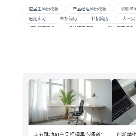
应届生简历模板
产品经理简历模板
求职简
暑期实习
校招简历
社招简历
大三实
行政简历模板
设计简历模板
财务简历模板
UI/UX
平面设计/美工
人力资源
会
网络安全
数据分析
嵌入式
市场/
北京大学
复旦大学
上海交通大学
浙
南京大学
吉林大学
中南大学
深圳
制造业
汽车
仓储/物流
教育培训
传播学
市场营销
字节跳动AI产品经理早鸟通道：
创新精密