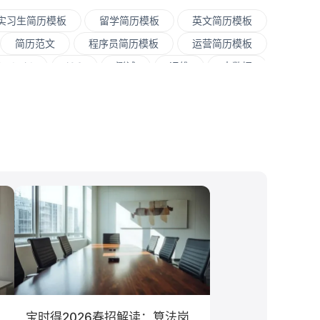
实习生简历模板
留学简历模板
英文简历模板
简历范文
程序员简历模板
运营简历模板
Andorid
iOS
测试
运维
大数据
JavaScript
.NET工程师
C#工程师
案/策划
SEO/SEM
新媒体
清华大学
经贸大学
香港大学
四川大学
南开大学
媒
房地产
电子商务
通信
游戏
管理
金融学
计算机科学与技术
经济学
教育学
语言类专业
宝时得2026春招解读：算法岗