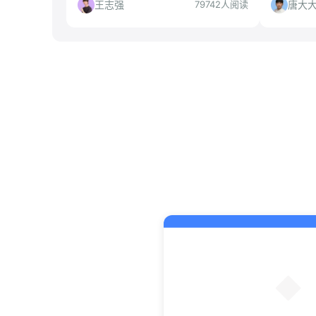
现高效上岸。
王志强
唐大
79742人阅读