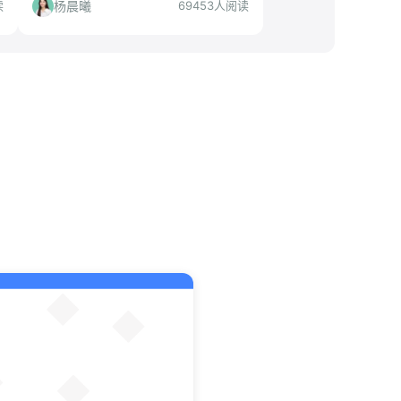
经验和技能，助你成功斩获全职offer！
杨晨曦
读
69453人阅读