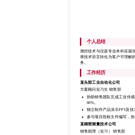
个人总结
测控技术与仪器专业本科应届
将技术语言转化为客户可理解
务。
个人总结
工作经历
测控技术与仪器专业本科应届
将技术语言转化为客户可理解
某头部工业自动化公司
务。
方案顾问实习生 销售部
工作经历
协助销售团队完成工业传感
80%。
某头部工业自动化公司
独立制作产品演示PPT及
方案顾问实习生 销售部
参与项目投标文件编写，协
协助销售团队完成工业传感
某精密测量技术公司
80%。
销售助理（实习） 销售部
独立制作产品演示PPT及