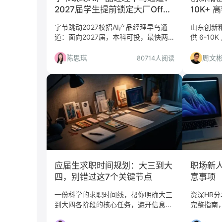
2027届学生提前锁定大厂Offer
10K+
的稀缺机会，但仅适合有准备的
不值得
字节跳动2027校招AI产品经理早鸟通
山东创新精
人
道：面向2027届，本科可投，最快两
供 6-1
天直通Offer，不占正式校招名额，适
详解材料
合有AI产品经验的学生。
真实工作
陈思琪
周文
80714人阅读
应届生求职时间规划：大三到大
职场新人
四，别错过这7个关键节点
意事项
一份科学的求职时间线，帮你明确大三
资深HR
到大四各阶段的核心任务，避开信息差
完整指南
陷阱，抓住秋招、春招等黄金机会，实
你快速融