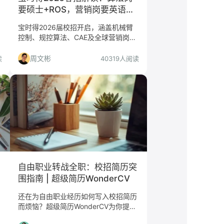
要硕士+ROS，营销岗要英语流
利？苏州制造业值不值得投
宝时得2026届校招开启，涵盖机械臂
控制、规控算法、CAE及全球营销岗。
深度解析算法岗硕士门槛与英语要求，
分析Worx品牌出海背景下的岗位价
周文彬
读
40319人阅读
值，适合哪些人投递？
自由职业转战全职：校招简历突
围指南 | 超级简历WonderCV
还在为自由职业经历如何写入校招简历
而烦恼？超级简历WonderCV为你提供
过渡型简历的撰写技巧，突出你的项目