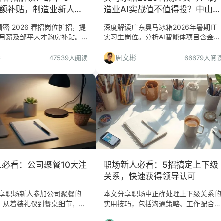
 高额补贴，制造业新人值
造业AI实战值不值得投？中山生
投？
活成本大揭秘
密 2026 春招岗位扩招，提
深度解读广东奥马冰箱2026年暑期IT
0K 月薪及邹平人才购房补贴。
实习生岗位。分析AI智能体项目含金
、机械、英语/阿拉伯语岗位
量、员工公寓等福利真实性，以及中山
内容与适合人群，避坑指南。
地域对职业发展的影响。适合追求制造
彬
周文彬
47539人阅读
66679人阅
业数字化转型实战的计算机专业学生。
必看：公司聚餐10大注
职场新人必看：5招搞定上下级
关系，快速获得领导认可
分享职场新人参加公司聚餐的
本文分享职场中正确处理上下级关系的
，从着装礼仪到餐桌细节，帮
实用技巧，包括沟通策略、工作配合、
入团队，避免社交尴尬。
矛盾处理等核心方法，帮助新人快速融