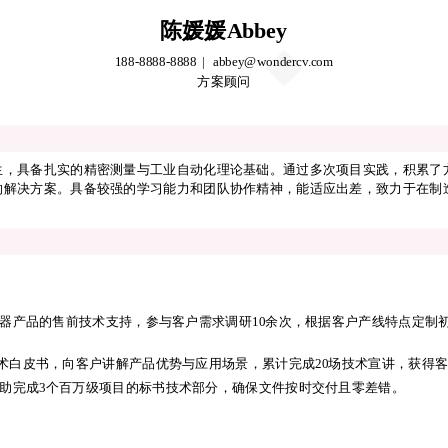
陈媛媛Abbey
188-8888-8888
abbey@wondercv.com
方案顾问
陈媛媛Abbey
188-8888-8888
abbey@wondercv.com
方案顾问
生，具备扎实的精密测量与工业自动化理论基础。通过多次项目实践，积累了
的解决方案。具备较强的学习能力和团队协作精神，能适应出差，致力于在制
生，具备扎实的精密测量与工业自动化理论基础。通过多次项目实践，积累了
的解决方案。具备较强的学习能力和团队协作精神，能适应出差，致力于在制
器产品的售前技术支持，参与客户需求调研10余次，根据客户产线特点定制
技术白皮书，向客户讲解产品优势与应用场景，累计完成20场技术宣讲，获得
助完成3个百万级项目的标书技术部分，确保文件按时交付且零差错。
器产品的售前技术支持，参与客户需求调研10余次，根据客户产线特点定制
技术白皮书，向客户讲解产品优势与应用场景，累计完成20场技术宣讲，获得