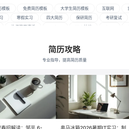
历模板
免费简历模板
大学生简历模板
互联网
习
寒假实习
四大简历
保研简历
考研复试
教师简历模板
python
Web前端
Java
展策划
医疗/健康
品牌公关
算法工程师
快消
营销
采购贸易
商务拓展
外贸
销售
文
简历攻略
江大学
武汉大学
中山大学
中国人民大学
对外
专业指导，提高简历质量
大学
暨南大学
金融
咨询
银行
文化/传
保险
广告
医药
法律
软件工程
工商
会计学
艺术与设计
电子信息工程
春招解读：邹平 6-
奥马冰箱2026暑期IT实习：制