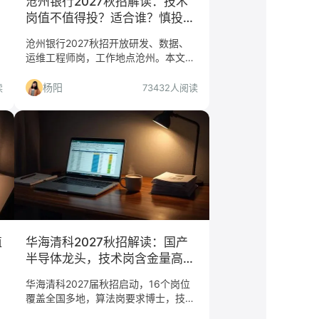
沧州银行2027秋招解读：技术
岗值不值得投？适合谁？慎投
谁？
沧州银行2027秋招开放研发、数据、
运维工程师岗，工作地点沧州。本文从
岗位信息、公司背景、地域限制等角度
分析是否值得投递，适合哪些应届生，
杨阳
读
73432人阅读
哪些人需谨慎。
值
华海清科2027秋招解读：国产
半导体龙头，技术岗含金量高，
但算法岗要求博士
华海清科2027届秋招启动，16个岗位
受
覆盖全国多地，算法岗要求博士，技术
门
支持岗要求2年经验。本文拆解岗位门