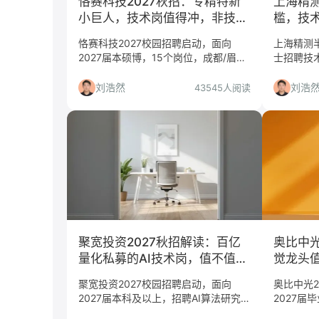
恪赛科技2027秋招：专精特新
上海精
小巨人，技术岗值得冲，非技术
槛，技
岗慎投
恪赛科技2027校园招聘启动，面向
上海精测半
2027届本硕博，15个岗位，成都/眉山/
士招聘技
苏州/张家港。本文从平台价值、岗位
工作地上
匹配、投递风险三个维度给出判断，帮
门槛、适
刘浩然
刘浩
43545人阅读
你决定是否投递。
是否值得
聚宽投资2027秋招解读：百亿
奥比中光
量化私募的AI技术岗，值不值得
觉龙头值
冲？
技术岗
聚宽投资2027校园招聘启动，面向
奥比中光2
2027届本科及以上，招聘AI算法研究
2027届
员、量化策略研究员、数据系统架构师
件、硬件