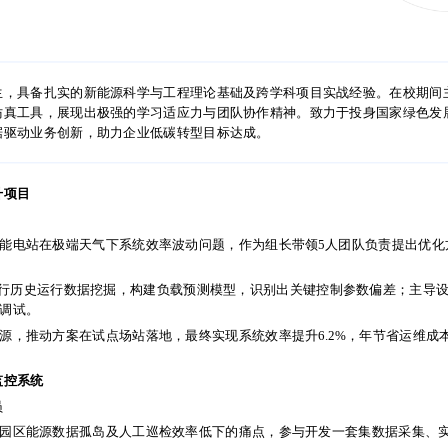
陈媛媛Abbey
188-8888-8888
abbey@wondercv.com
能源科技类岗位
生，具备扎实的新能源科学与工程理论基础及跨学科项目实战经验。在校期间
仿真工具，展现出极强的学习适应力与团队协作精神。致力于投身国家绿色发
据驱动业务创新，助力企业低碳转型目标达成。
生，具备扎实的新能源科学与工程理论基础及跨学科项目实战经验。在校期间
仿真工具，展现出极强的学习适应力与团队协作精神。致力于投身国家绿色发
升项目
据驱动业务创新，助力企业低碳转型目标达成。
能电站在极端天气下系统效率波动问题，作为组长带领5人团队负责提出优化
升项目
on进行历史运行数据挖掘，构建负载预测模型，识别出关键控制参数偏差；主导
调试。
能电站在极端天气下系统效率波动问题，作为组长带领5人团队负责提出优化
源，推动方案在试点场站落地，最终实现系统效率提升6.2%，年节省运维成
on进行历史运行数据挖掘，构建负载预测模型，识别出关键控制参数偏差；主导
监控系统
调试。
员
源，推动方案在试点场站落地，最终实现系统效率提升6.2%，年节省运维成
园区能源数据孤岛及人工巡检效率低下的痛点，参与开发一套集数据采集、