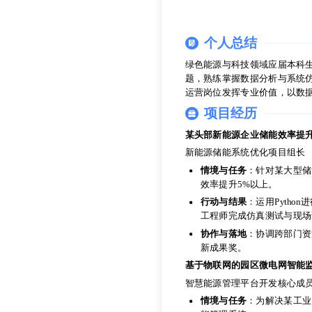
个人总结
绿色能源与科技领域应届本科
题，熟练掌握数据分析与系统
运营岗位发挥专业价值，以数
个人总结
项目经历
绿色能源与科技领域应届本科
题，熟练掌握数据分析与系统
某头部新能源企业储能效率提
运营岗位发挥专业价值，以数
新能源储能系统优化项目组长
项目经历
情境与任务
：针对某大型储
效率提升5%以上。
某头部新能源企业储能效率提
行动与结果
：运用Pyth
新能源储能系统优化项目组长
工程师完成仿真测试与现场
情境与任务
：针对某大型储
协作与落地
：协调跨部门资
效率提升5%以上。
新成果奖。
行动与结果
：运用Pyth
基于物联网的园区微电网智能
工程师完成仿真测试与现场
智慧能源管理平台开发核心成
协作与落地
：协调跨部门资
新成果奖。
情境与任务
：为解决某工业