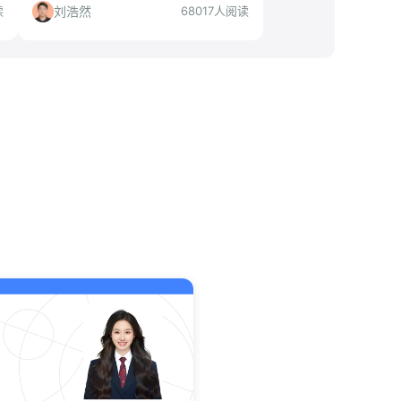
槛、适合人群、投递策略，帮你判断是
刘浩然
读
68017人阅读
否值得投。