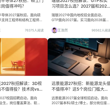
测半导体27秋招：硕士门
瑞银2027校招解读：GTP和实
术岗值得冲吗？
习项目怎么选？2027届和2028
届都该看看
导体2027届秋招，面向硕
瑞银2027中国内地校招全面启动，
术支持工程师和结构工程师，
GTP面向2027届，实习面向2028届，
海/北京/合肥。本文分析岗位
Global Markets仅上海。本文从求职决
合人群与投递建议，帮你判断
策角度解读项目选择、申请流程与准备
然
王浩然
76375人阅读
96562人阅
投。
策略，帮你判断是否值得投递。
2027秋招解读：3D视
远景能源27秋招：新能源龙头
不值得投？技术岗vs非
不值得冲？这5个岗位门槛大不
全分析
同
027校园招聘启动，面向
远景能源2027届全球校招启动，面向
毕业生，岗位覆盖算法、软
2027届本科/硕士/博士，部分岗位接
等10大类。本文从平台价值、
2025-2026年毕业生。本文分析岗位