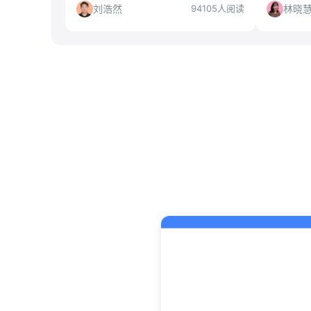
等。本文从公司实力、岗位要求、适合
岗位匹配
刘浩然
林晓
94105人阅读
人群等角度全面解读，帮你判断是否值
议，帮助
得投递。