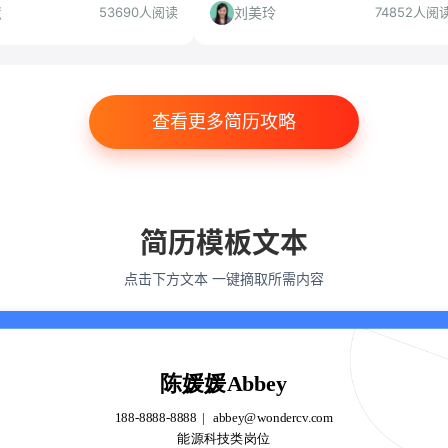
、竞争门槛等角度给出投递建
槛、培养计划、适合人群与慎投条件，
慧
刘美玲
53690人阅读
74852人阅
应届生判断是否值得投递。
助你高效决策。
查看更多简历攻略
简历模板文本
点击下方文本 一键摘取所需内容
陈媛媛Abbey
188-8888-8888
abbey@wondercv.com
能源科技类岗位