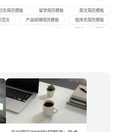
习生简历模板
留学简历模板
英文简历模板
历范文
产品经理简历模板
程序员简历模板
Java
Andorid
iOS
测试
运维
程师
快消
JavaScript
.NET工程师
销售
文案/策划
SEO/SEM
新媒体
大学
对外经贸大学
香港大学
四川大学
文化/传媒
房地产
电子商务
通信
程
工商管理
金融学
计算机科学与技术
息工程
教育学
语言类专业