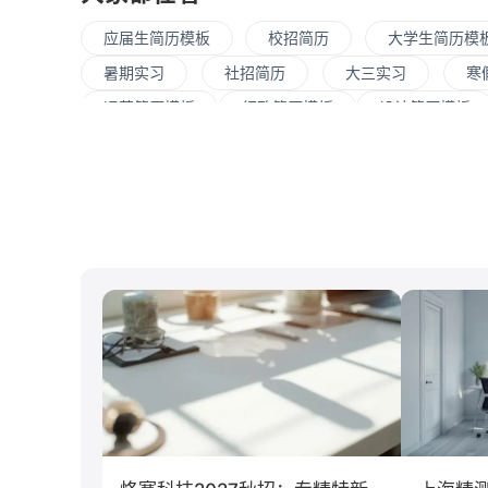
应届生简历模板
校招简历
大学生简历模
暑期实习
社招简历
大三实习
寒
运营简历模板
行政简历模板
设计简历模板
大数据
UI/UX
平面设计/美工
人力
C#工程师
网络安全
数据分析
嵌入
清华大学
北京大学
复旦大学
上海交
南开大学
南京大学
吉林大学
中南大
游戏
制造业
汽车
仓储/物流
经济学
传播学
市场营销