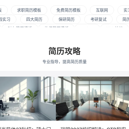
板
求职简历模板
免费简历模板
互联网
实
假实习
四大简历
保研简历
考研复试
简
财务简历模板
教师简历模板
python
Web前端
资源
会展策划
医疗/健康
品牌公关
算法工
式
市场/营销
采购贸易
商务拓展
外贸
简历攻略
通大学
浙江大学
武汉大学
中山大学
中国人民
专业指导，提高简历质量
学
深圳大学
暨南大学
金融
咨询
银行
教育培训
保险
广告
医药
法律
软件工
会计学
艺术与设计
电子信