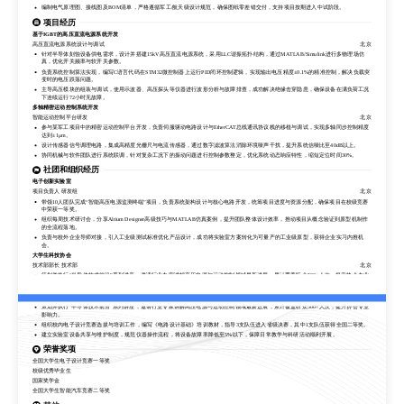
主导运动控制系统的调试工作，基于PWM/PID控制算法优化电机驱动响应速度，将系统稳态误差降低至0.5%以内，成功通过实验室样机
编制电气原理图、接线图及BOM清单，严格遵循军工/航天级设计规范，确保图纸零差错交付，支持项目按期进入中试阶段。
至量产前的关键验证。
项目经历
协助团队搭建CAN与EtherCAT通讯协议测试环境，编写自动化测试脚本，累计发现并修复底层驱动逻辑缺陷15处，显著提升系统通信稳
定性。
基于IGBT的高压直流电源系统开发
编制电气原理图、接线图及BOM清单，严格遵循军工/航天级设计规范，确保图纸零差错交付，支持项目按期进入中试阶段。
高压直流电源系统设计与调试
北京
项目经历
针对半导体刻蚀设备供电需求，设计并搭建15kV高压直流电源系统，采用LLC谐振拓扑结构，通过MATLAB/Simulink进行多物理场仿
真，优化开关频率与软开关参数。
基于IGBT的高压直流电源系统开发
负责系统控制算法实现，编写C语言代码在STM32微控制器上运行PID闭环控制逻辑，实现输出电压精度±0.1%的精准控制，解决负载突
高压直流电源系统设计与调试
北京
变时的电压跌落问题。
针对半导体刻蚀设备供电需求，设计并搭建15kV高压直流电源系统，采用LLC谐振拓扑结构，通过MATLAB/Simulink进行多物理场仿
主导高压模块的组装与调试，使用示波器、高压探头等仪器进行波形分析与故障排查，成功解决绝缘击穿隐患，确保设备在满负荷工况
真，优化开关频率与软开关参数。
下连续运行72小时无故障。
负责系统控制算法实现，编写C语言代码在STM32微控制器上运行PID闭环控制逻辑，实现输出电压精度±0.1%的精准控制，解决负载突
多轴精密运动控制系统开发
变时的电压跌落问题。
智能运动控制平台研发
北京
主导高压模块的组装与调试，使用示波器、高压探头等仪器进行波形分析与故障排查，成功解决绝缘击穿隐患，确保设备在满负荷工况
参与某军工项目中的精密运动控制平台开发，负责伺服驱动电路设计与EtherCAT总线通讯协议栈的移植与调试，实现多轴同步控制精度
下连续运行72小时无故障。
达到±1μm。
多轴精密运动控制系统开发
设计传感器信号调理电路，集成高精度光栅尺与电流传感器，通过数字滤波算法消除环境噪声干扰，提升系统信噪比至40dB以上。
智能运动控制平台研发
北京
协同机械与软件团队进行系统联调，针对复杂工况下的振动问题进行控制参数整定，优化系统动态响应特性，缩短定位时间30%。
参与某军工项目中的精密运动控制平台开发，负责伺服驱动电路设计与EtherCAT总线通讯协议栈的移植与调试，实现多轴同步控制精度
达到±1μm。
社团和组织经历
设计传感器信号调理电路，集成高精度光栅尺与电流传感器，通过数字滤波算法消除环境噪声干扰，提升系统信噪比至40dB以上。
电子创新实验室
协同机械与软件团队进行系统联调，针对复杂工况下的振动问题进行控制参数整定，优化系统动态响应特性，缩短定位时间30%。
项目负责人 研发组
北京
社团和组织经历
带领10人团队完成“智能高压电源监测终端”项目，负责系统架构设计与核心电路开发，统筹项目进度与资源分配，确保项目在校级竞赛
中荣获一等奖。
电子创新实验室
组织每周技术研讨会，分享Altium Designer高级技巧与MATLAB仿真案例，提升团队整体设计效率，推动项目从概念验证到原型机制作
项目负责人 研发组
北京
的全流程落地。
带领10人团队完成“智能高压电源监测终端”项目，负责系统架构设计与核心电路开发，统筹项目进度与资源分配，确保项目在校级竞赛
负责与校外企业导师对接，引入工业级测试标准优化产品设计，成功将实验室方案转化为可量产的工业级原型，获得企业实习内推机
中荣获一等奖。
会。
组织每周技术研讨会，分享Altium Designer高级技巧与MATLAB仿真案例，提升团队整体设计效率，推动项目从概念验证到原型机制作
大学生科技协会
的全流程落地。
技术部部长 技术部
北京
负责与校外企业导师对接，引入工业级测试标准优化产品设计，成功将实验室方案转化为可量产的工业级原型，获得企业实习内推机
策划并执行“半导体技术前沿”系列讲座，邀请行业专家讲解高压电源与运动控制领域最新进展，累计覆盖听众500+人次，提升协会专业
会。
影响力。
大学生科技协会
组织校内电子设计竞赛选拔与培训工作，编写《电路设计基础》培训教材，指导3支队伍进入省级决赛，其中1支队伍获得全国二等奖。
技术部部长 技术部
北京
建立实验室设备共享与维护制度，规范仪器操作流程，将设备故障率降低至5%以下，保障日常教学与科研活动顺利开展。
策划并执行“半导体技术前沿”系列讲座，邀请行业专家讲解高压电源与运动控制领域最新进展，累计覆盖听众500+人次，提升协会专业
影响力。
荣誉奖项
组织校内电子设计竞赛选拔与培训工作，编写《电路设计基础》培训教材，指导3支队伍进入省级决赛，其中1支队伍获得全国二等奖。
全国大学生电子设计竞赛一等奖
建立实验室设备共享与维护制度，规范仪器操作流程，将设备故障率降低至5%以下，保障日常教学与科研活动顺利开展。
校级优秀毕业生
荣誉奖项
国家奖学金
全国大学生智能汽车竞赛二等奖
全国大学生电子设计竞赛一等奖
校级优秀毕业生
其他
国家奖学金
技能：
Altium Designer（精通），MATLAB/Simulink（精通），C/C++（熟练），CAN/EtherCAT协议（熟练），高压电源调试（熟
全国大学生智能汽车竞赛二等奖
练），PID控制算法（熟练），Multisim（熟练），SolidWorks（基础）
语言：
CET-6（580分），英语听说流利，具备阅读英文技术文档能力