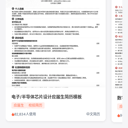
电子/半导体芯片设计应届生简历模板
数字
应届生
校招简历
应届
82,834人使用
中文简历
96,