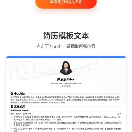
查看更多简历攻略
会计学
艺术与设计
电子信息工程
教育学
语言类专业
简历模板文本
点击下方文本 一键摘取所需内容
陈媛媛Abbey
188-8888-8888
abbey@wondercv.com
电气工程师
陈媛媛Abbey
个人总结
188-8888-8888
abbey@wondercv.com
电气工程师
电气工程专业本科应届毕业生，具备扎实的模拟/数字电路设计与电力电子系统开发理论基础。在校期间主导多项高压电源及运动控制相关
项目，熟练掌握Altium Designer、MATLAB及CAN/EtherCAT通讯协议，拥有从实验室样机调试到系统集成的完整实践经验。致力于在半导
体设备或军工航天领域发挥专业所长，胜任电气工程师岗位核心职责。
个人总结
工作经历
电气工程专业本科应届毕业生，具备扎实的模拟/数字电路设计与电力电子系统开发理论基础。在校期间主导多项高压电源及运动控制相关
项目，熟练掌握Altium Designer、MATLAB及CAN/EtherCAT通讯协议，拥有从实验室样机调试到系统集成的完整实践经验。致力于在半导
某头部半导体设备企业
体设备或军工航天领域发挥专业所长，胜任电气工程师岗位核心职责。
电气工程师实习生 研发部
上海
工作经历
参与某头部半导体设备企业的高压电源模块研发项目，负责10kV级电力电子系统的电路原理图设计与PCB布局，利用Altium Designer完
成多层板设计，确保信号完整性与电磁兼容性（EMC）达标。
某头部半导体设备企业
主导运动控制系统的调试工作，基于PWM/PID控制算法优化电机驱动响应速度，将系统稳态误差降低至0.5%以内，成功通过实验室样机
电气工程师实习生 研发部
上海
至量产前的关键验证。
参与某头部半导体设备企业的高压电源模块研发项目，负责10kV级电力电子系统的电路原理图设计与PCB布局，利用Altium Designer完
协助团队搭建CAN与EtherCAT通讯协议测试环境，编写自动化测试脚本，累计发现并修复底层驱动逻辑缺陷15处，显著提升系统通信稳
成多层板设计，确保信号完整性与电磁兼容性（EMC）达标。
定性。