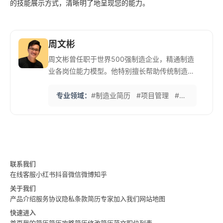
的技能展示方式，清晰明了地呈现您的能力。
周文彬
周文彬曾任职于世界500强制造企业，精通制造
业各岗位能力模型。他特别擅长帮助传统制造业
人才展示技术实力和管理能力。 他的‘制造业简
历标准化体系’注重可量化成果和项目管理经验的
专业领域：
#制造业简历
#项目管理
#技术转型
#
呈现，帮助许多工程师突破职业瓶颈。在英语简
历撰写方面也有独到见解，助力客户进入外资企
业。
联系我们
在线客服
小红书
抖音
微信
微博
知乎
关于我们
产品介绍
服务协议
隐私条款
简历专家
加入我们
网站地图
快速进入
首页
我的简历
简历攻略
简历修改
简历范文
职位列表