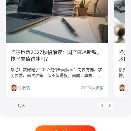
人力资源
会展策划
医疗/健康
品牌公关
算法工程师
快消
JavaScript
.NET工程师
C#工程师
网络安全
数据分析
嵌入式
市场/营销
采购贸易
商务拓展
外贸
销售
文案/策划
SEO/SEM
新媒体
清华大学
北京大学
复旦大学
上海交通大学
浙江大学
华芯巨数2027秋招解读：国产EDA新锐，
恪赛
武汉大学
中山大学
中国人民大学
对外经贸大学
技术岗值得冲吗？
术岗
香港大学
四川大学
南开大学
南京大学
华芯巨数微电子2027秋招全面解读：岗位方向、学
恪赛科
历要求、面试准备、值不值得投。面向计算机、微
博，1
吉林大学
中南大学
深圳大学
暨南大学
电子、数学、物理等专业，本科可投，工作地点杭
台价值
金融
咨询
银行
文化/传媒
房地产
州/上海。
帮你决
刘浩然
刘
76290人阅读
电子商务
通信
游戏
制造业
汽车
仓储/物流
教育培训
保险
广告
医药
1
/
8
法律
软件工程
工商管理
金融学
计算机科学与技术
经济学
传播学
市场营销