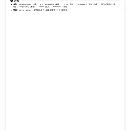
其他
技能：
Altium Designer（精通），MATLAB/Simulink（精通），C/C++（熟练），CAN/EtherCAT协议（熟练），高压电源调试（熟
练），PID控制算法（熟练），Multisim（熟练），SolidWorks（基础）
语言：
CET-6（580分），英语听说流利，具备阅读英文技术文档能力