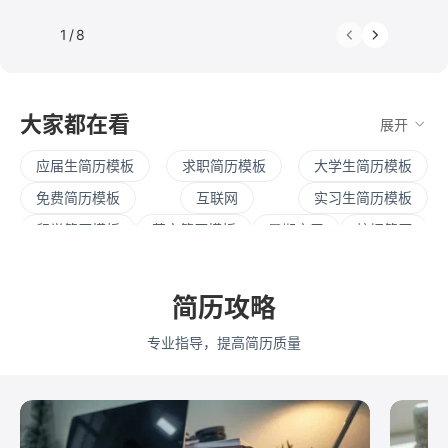
1
/
8
大家都在看
展开
应届生简历模板
求职简历模板
大学生简历模板
免费简历模板
互联网
实习生简历模板
留学简历模板
英文简历模板
暑期实习
校招简历
社招简历
大三实习
寒假实习
四大简历
保研简历
考研复试
简历范文
产品经理简历模板
简历攻略
程序员简历模板
运营简历模板
行政简历模板
专业指导，提高简历质量
设计简历模板
财务简历模板
教师简历模板
python
Web前端
Java
Andorid
iOS
测试
运维
大数据
UI/UX
平面设计/美工