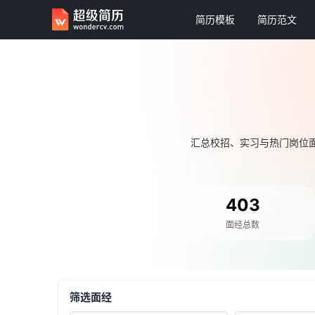
简历模板
简历范文
汇总校招、实习与热门岗位
403
面经总数
筛选面经