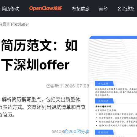
简历修改
校招信息
面经
名企热招
拿下深圳offer
师简历范文：如
深圳offer
更新于 2026-07-08
位，解析简历撰写重点，包括突出质量体
历表达方式。文章还列出避坑清单和自查
备简历。
408
200
分享