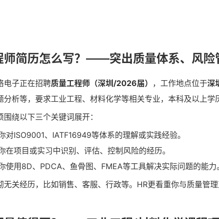
程师简历怎么写？——突出质量体系、风险
络电子正在招聘
质量工程师（深圳/2026届）
，工作地点位于
深
题分析等，要求工业工程、材料化学等相关专业，本科及以上学历
须围绕以下三个关键词展开：
对ISO9001、IATF16949等体系的理解或实践经验。
你在项目或实习中识别、评估、控制风险的经历。
你使用8D、PDCA、鱼骨图、FMEA等工具解决实际问题的能力
砌无关经历，比如销售、客服、行政等。HR更看重你与质量管