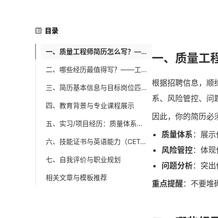
目录
一、质量工程师简历怎么写？——突出质量体系、风险管控和问题分析能力
一、质量工
二、哪些经历最值得写？——工业工程/材料化学课程项目、质量管理实习、问题分析竞赛
根据招聘信息，顺
三、简历基本信息与目标岗位匹配
系、风险管控、问
四、教育背景与专业课程展示
因此，你的简历必
五、实习/项目经历：质量体系与风险管控实践
质量体系
：展示你
六、技能证书与英语能力（CET-4）
风险管控
：体现
七、自我评价与职业规划
问题分析
：突出
相关文章与模板推荐
重点提醒
：不要堆