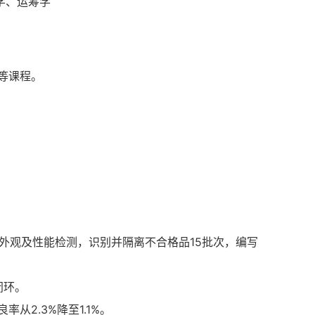
学、运筹学
等课程。
、外观及性能检测，识别并隔离不合格品15批次，编写
闭环。
2.3%降至1.1%。