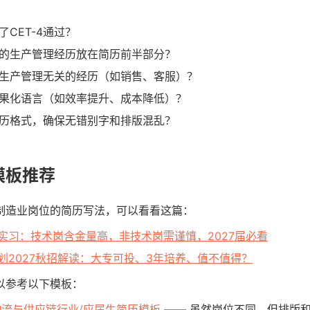
CET-4通过？
的生产管理经历放在简历前半部分？
生产管理无关的经历（如销售、客服）？
果化语言（如效率提升、成本降低）？
历格式，确保无错别字和排版混乱？
模板推荐
制造业岗位的简历写法，可以看看这篇：
实习：技术岗含金量高，非技术岗需谨慎，2027届必看
划2027秋招解读：大专可投、3年培养、值不值得？
以参考以下模板：
物流与供应链行业/应届生简历模板
—— 虽然岗位不同，但排版