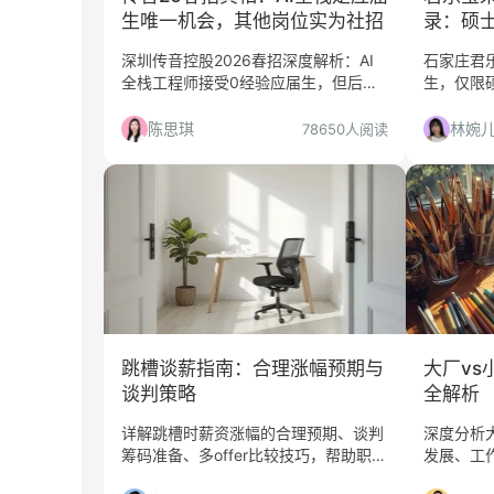
生唯一机会，其他岗位实为社招
录：硕
石家庄
深圳传音控股2026春招深度解析：AI
石家庄君乐
全栈工程师接受0经验应届生，但后端/
生，仅限
前端/测试岗均要求3-8年经验。本文帮
涉及国际
你精准避坑，判断值不值得投。
机会还是
陈思琪
林婉
78650人阅读
量、适合
跳槽谈薪指南：合理涨幅预期与
大厂vs
谈判策略
全解析
详解跳槽时薪资涨幅的合理预期、谈判
深度分析
筹码准备、多offer比较技巧，帮助职场
发展、工
人实现薪资最大化。
合最新行