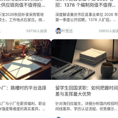
士供应链岗值不值得投？
招：1378 个编制岗值不值得
地域与职业发展深度分析
投？应届生/社招避坑指南
宝2026秋招补录采购管培
深度解读重庆市区县事业单位 2026 年
硕士，工作地点石家庄。岗位
第一季度公开招聘，1378 人扩招，学
大宗采购与期货风控，是转型
历不限但专业严审。分析适合人群、考
地域妥协？本文详解岗位含金
区选择及报名风险，助你精准上岸。
儿
叶思远
59736人阅读
59810人阅
人群及避坑指南。
小厂：跳槽时的平台选择
留学生回国求职：如何把握时间
差与发挥最大优势
大厂与小厂在薪资福利、职业
针对海归应届生，详细分析国内校招时
作强度等维度的真实差异，结
间线差异、学历认证流程、优势展示策
业数据，帮你做出最适合的跳
略，提供实用求职建议和简历模板推