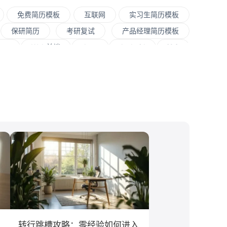
免费简历模板
互联网
实习生简历模板
保研简历
考研复试
产品经理简历模板
hon
Web前端
Java
Andorid
iOS
牌公关
算法工程师
快消
JavaScript
外贸
销售
文案/策划
SEO/SEM
中国人民大学
对外经贸大学
香港大学
银行
文化/传媒
房地产
电子商务
法律
软件工程
工商管理
金融学
电子信息工程
教育学
语言类专业
转行跳槽攻略：零经验如何进入