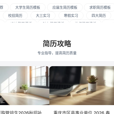
荐
大学生简历模板
应届生简历模板
求职简历模板
校招简历
大三实习
寒假实习
四大简历
设计简历模板
财务简历模板
教师简历模板
pyt
面设计/美工
人力资源
会展策划
医疗/健康
品
据分析
嵌入式
市场/营销
采购贸易
商务拓展
简历攻略
上海交通大学
浙江大学
武汉大学
中山大学
专业指导，提高简历质量
学
中南大学
深圳大学
暨南大学
金融
咨询
仓储/物流
教育培训
保险
广告
医药
市场营销
会计学
艺术与设计
购管培生2026秋招补
重庆市区县事业单位 2026 春