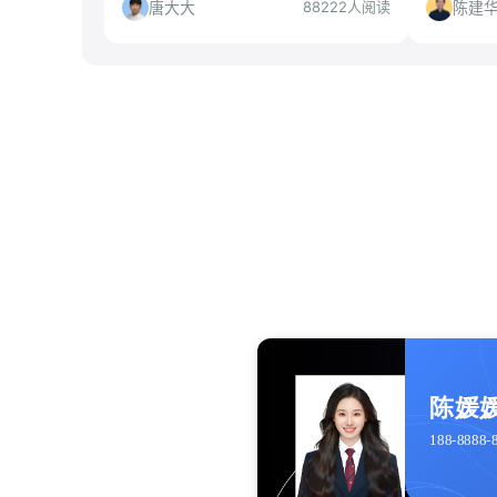
槽决策。
唐大大
陈建
88222人阅读
陈媛媛
188-8888-