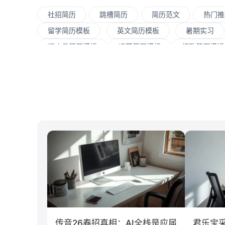
社招简历
跳槽简历
简历范文
热门推
留学简历模板
英文简历模板
暑期实习
程序员简历模板
运营简历模板
行政简历模板
测试
运维
大数据
UI/UX
平
.NET工程师
C#工程师
网络安全
数
新媒体
清华大学
北京大学
复旦大学
四川大学
南开大学
南京大学
吉林大
通信
游戏
制造业
汽车
计算机科学与技术
经济学
传播学
传音26春招真相：AI全栈是应届
君乐宝采