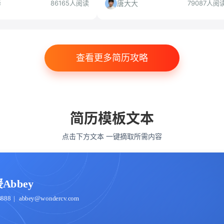
荐。
华
唐大大
86165人阅读
79087人阅
查看更多简历攻略
简历模板文本
点击下方文本 一键摘取所需内容
Abbey
8888
abbey@wondercv.com