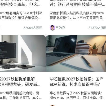
金融科技直通车，但这类
读：银行系金融科技值不值得
！
投？风控合规岗真相
027届暑期实习Blue π计划深
深度解析重庆结行科技有限公司2026
值不值得投？谁适合谁慎投？
春招北京岗位，从上市公司背景到风控
、准备重点、截止提醒一网打
合规管培生职责，分析适合人群与慎投
理由，附投递流程与避坑指南。
然
王浩然
52004人阅读
84379人阅
2027秋招提前批解
华芯巨数2027秋招解读：国产
球音视频龙头，研发岗值
EDA新锐，技术岗值得冲吗？
？
027届秋招提前批启动，面
华芯巨数微电子2027秋招全面解读：
届本科，工作地点厦门。本文
岗位方向、学历要求、面试准备、值不
含金量、岗位匹配度、福利待
值得投。面向计算机、微电子、数学、