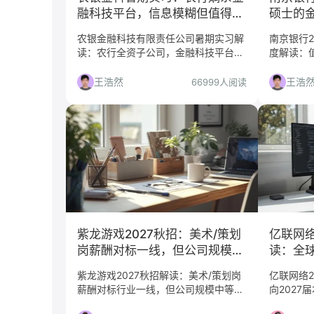
融科技平台，信息模糊但值得
硕士的
冲？
人慎投
农银金融科技有限责任公司暑期实习解
南京银行2
读：农行全资子公司，金融科技平台，
度解读：
信息模糊但值得冲。适合有银行背景意
岗位选择
向的学生，投递前需确认地点和岗位细
尽。
王浩然
王浩
66999人阅读
节。
紫龙游戏2027秋招：美术/策划
亿联网络
岗薪酬对标一线，但公司规模中
读：全
等，值不值得投？
得冲吗
紫龙游戏2027秋招解读：美术/策划岗
亿联网络2
薪酬对标行业一线，但公司规模中等，
向2027
岗位分散，适合有作品集的同学选择性
拆解公司