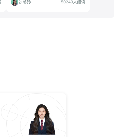
投人群及投递策略。
刘美玲
读
50249人阅读