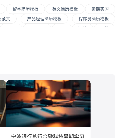
留学简历模板
英文简历模板
暑期实习
历范文
产品经理简历模板
程序员简历模板
Java
Andorid
iOS
测试
运维
程师
快消
JavaScript
.NET工程师
销售
文案/策划
SEO/SEM
新媒体
大学
对外经贸大学
香港大学
四川大学
传媒
房地产
电子商务
通信
游戏
管理
金融学
计算机科学与技术
经济学
教育学
语言类专业
宁波银行总行金融科技暑期实习