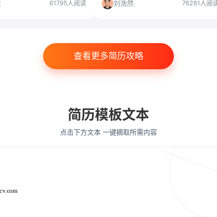
你哪些人适合投、哪些人要慎
物理等专业，本科可投，工作地点杭
慧
刘浩然
61795人阅读
76281人阅
州/上海。
查看更多简历攻略
简历模板文本
点击下方文本 一键摘取所需内容
cv.com