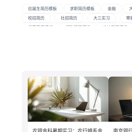
应届生简历模板
求职简历模板
金融
校招简历
社招简历
大三实习
寒
运营简历模板
行政简历模板
设计简历模板
大数据
UI/UX
平面设计/美工
人力
C#工程师
网络安全
数据分析
嵌入
清华大学
北京大学
复旦大学
上海交
南开大学
南京大学
吉林大学
中南大
制造业
汽车
仓储/物流
教育培训
传播学
市场营销
农银金科暑期实习：农行嫡系金
南京银行B