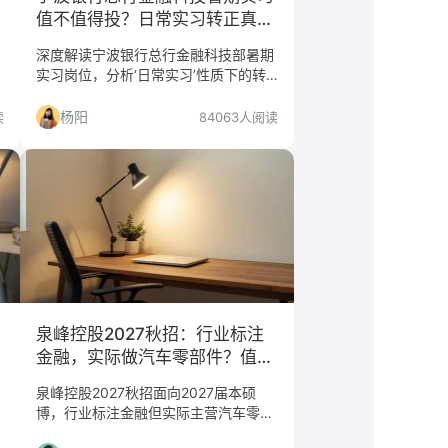
值不值得投？日常实习转正真相
与理工科避坑指南
深度解读宁波银行总行金融科技部暑期
实习岗位，分析‘日常实习’性质下的转
正概率、宁波地域优势及理工科专业要
求，为2027届及以后毕业生提供决策
杨阳
读
84063人阅读
依据。
泉峰控股2027秋招：行业标注
金融，实际做汽车零部件？值不
值得投一文说清
泉峰控股2027秋招面向2027届本硕
博，行业标注金融但实际主营汽车零部
件，本文分析值不值得投、适合谁、慎