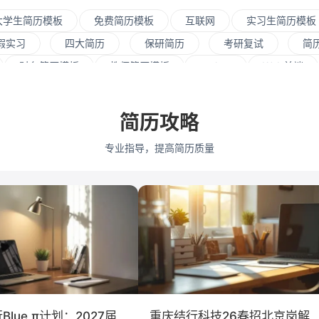
大学生简历模板
免费简历模板
互联网
实习生简历模板
假实习
四大简历
保研简历
考研复试
简
财务简历模板
教师简历模板
python
Web前端
资源
会展策划
医疗/健康
品牌公关
算法工
式
市场/营销
采购贸易
商务拓展
外贸
简历攻略
通大学
浙江大学
武汉大学
中山大学
中国人民
专业指导，提高简历质量
学
深圳大学
暨南大学
咨询
银行
文化/
保险
广告
医药
法律
软件工程
工商
会计学
艺术与设计
电子信息工程
lue π计划：2027届
重庆结行科技26春招北京岗解