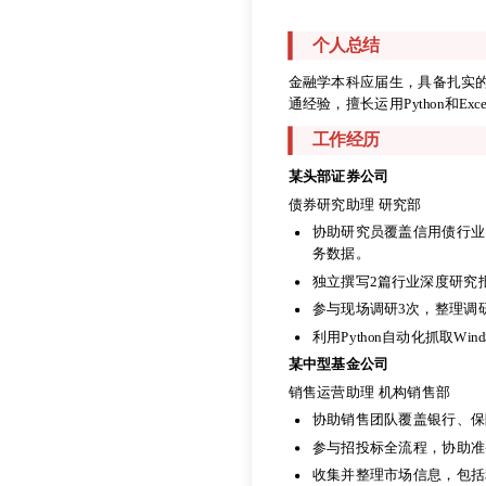
188-8888-8888
abbey@wonder
个人总结
债券研究员
金融学本科应届生，具备扎实
通经验，擅长运用Python和
个人总结
工作经历
金融学本科应届生，具备扎实
某头部证券公司
通经验，擅长运用Python和
债券研究助理 研究部
工作经历
协助研究员覆盖信用债行业
务数据。
某头部证券公司
独立撰写2篇行业深度研究
债券研究助理 研究部
参与现场调研3次，整理调
协助研究员覆盖信用债行业
务数据。
利用Python自动化抓取
独立撰写2篇行业深度研究
某中型基金公司
参与现场调研3次，整理调
销售运营助理 机构销售部
利用Python自动化抓取
协助销售团队覆盖银行、保
某中型基金公司
参与招投标全流程，协助准
销售运营助理 机构销售部
收集并整理市场信息，包括