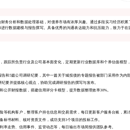
cv.com
的财务分析和数据处理基础，对债券市场有浓厚兴趣。通过多段实习经历积累
Excel进行数据建模与报告撰写。具备优秀的沟通表达能力和抗压能力，致力于
的财务分析和数据处理基础，对债券市场有浓厚兴趣。通过多段实习经历积累
Excel进行数据建模与报告撰写。具备优秀的沟通表达能力和抗压能力，致力于
，跟踪所负责行业及公司基本面变化，定期更新行业数据库和个券估值模型，
报告和5篇公司调研纪要，其中一篇关于城投债的专题报告被部门采用作为内
研纪要并提炼核心观点，协助完成调研报告的撰写与发布。
，跟踪所负责行业及公司基本面变化，定期更新行业数据库和个券估值模型，
Wind和公开财报数据，搭建信用评分卡模型，提升数据整理效率30%。
报告和5篇公司调研纪要，其中一篇关于城投债的专题报告被部门采用作为内
研纪要并提炼核心观点，协助完成调研报告的撰写与发布。
Wind和公开财报数据，搭建信用评分卡模型，提升数据整理效率30%。
险等机构客户，整理客户持仓信息和交易需求，每日更新客户服务台账，累计
备标书材料、核对资质文件，成功支持3个项目的投标工作。
利率走势、信用事件、监管动态等，每日输出市场简报供团队参考。